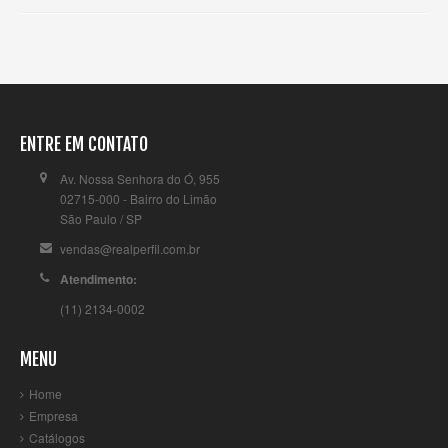
ENTRE EM CONTATO
Av. Nossa Senhora do Ó, 955
02715-000 - Bairro do Limão
São Paulo / SP
vendas@realperfil.com.br
Atendimento:
(11) 2134-0002
MENU
Home
Empresa
Catálogos